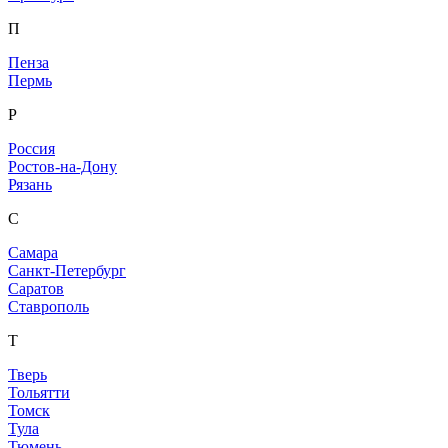
П
Пенза
Пермь
Р
Россия
Ростов-на-Дону
Рязань
С
Самара
Санкт-Петербург
Саратов
Ставрополь
Т
Тверь
Тольятти
Томск
Тула
Тюмень